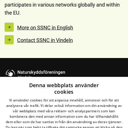
participates in various networks globally and within
the EU.
More on SSNC in English
Contact SSNC in Vindeln
Vindeln
Denna webbplats använder
cookies
Kontakta oss
Vi använder cookies för att anpassa innehåll, annonser och för att
analysera vår trafik. Vi delar också information om din användning av
Naturskyddsföreningen Vindeln
vår webbplats med våra reklam- och analyspartners som kan
kombinera den med annan information som du har tillhandahållit
Maila oss
dem eller som de har samlat in från din användning av deras tjänster.
Du kan när som helst ta tillbaka ditt samtycke genom att klicka på den